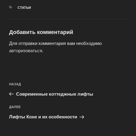
РУБРИКИ
СТАТЬИ
Добавить комментарий
Для отправки комментария вам необходимо
авторизоваться
.
Навигация
Предыдущая
НАЗАД
по
запись:
записям
Современные коттеджные лифты
Следующая
ДАЛЕЕ
запись
Лифты Коне и их особенности